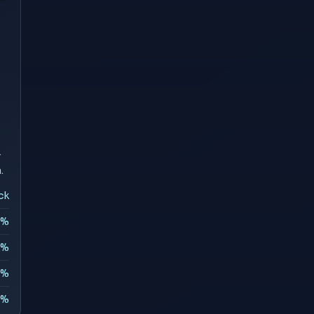
r
.
ck
0%
8%
0%
8%