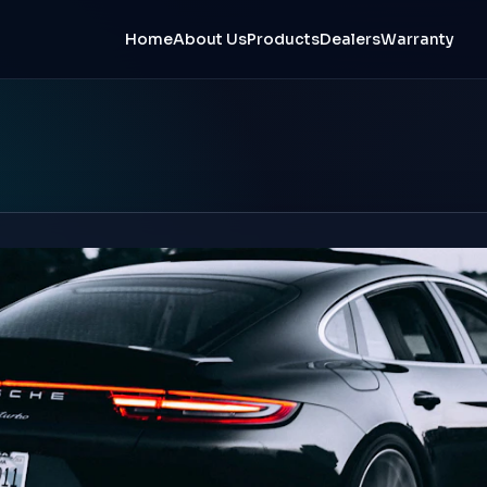
Home
About Us
Products
Dealers
Warranty