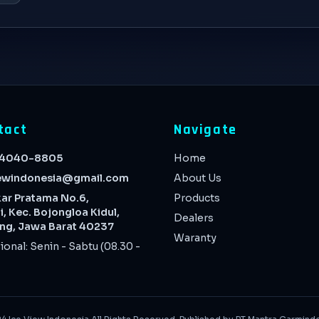
tact
Navigate
4040-8805
Home
iewindonesia@gmail.com
About Us
ar Pratama No.6,
Products
 Kec. Bojongloa Kidul,
Dealers
ng, Jawa Barat 40237
Waranty
onal: Senin - Sabtu (08.30 -