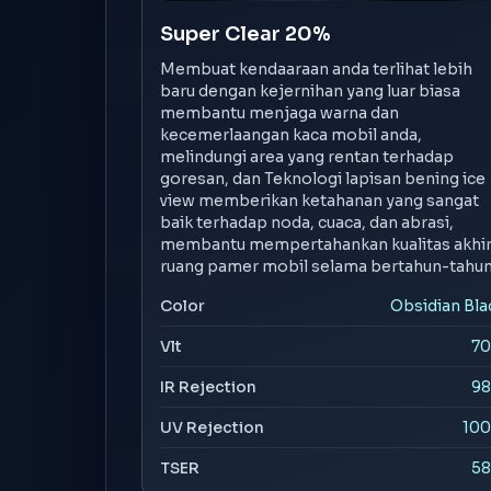
Super Clear 20%
Membuat kendaaraan anda terlihat lebih
baru dengan kejernihan yang luar biasa
membantu menjaga warna dan
kecemerlaangan kaca mobil anda,
melindungi area yang rentan terhadap
goresan, dan Teknologi lapisan bening ice
view memberikan ketahanan yang sangat
baik terhadap noda, cuaca, dan abrasi,
membantu mempertahankan kualitas akhi
ruang pamer mobil selama bertahun-tahun
Color
Obsidian Bla
Vlt
7
IR Rejection
9
UV Rejection
10
TSER
5