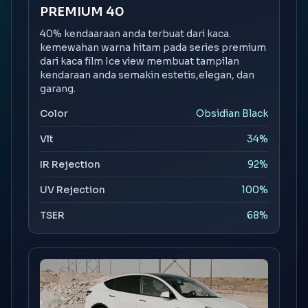
PREMIUM 40
40% kendaaraan anda terbuat dari kaca.
kemewahan warna hitam pada series premium
dari kaca film Ice view membuat tampilan
kendaraan anda semakin estetis,elegan, dan
garang.
Color
Obsidian Black
Vlt
34%
IR Rejection
92%
UV Rejection
100%
TSER
68%